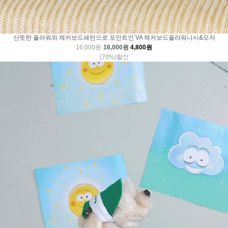
산뜻한 플라워와 체커보드패턴으로 포인트인 VA 체커보드플라워나시&모자
16,000원
16,000원
4,800원
(70%)할인