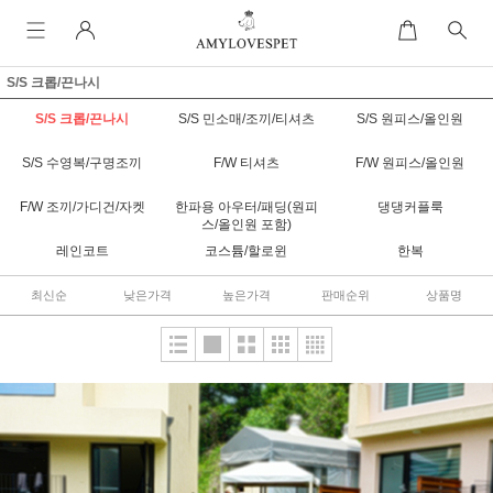
S/S 크롭/끈나시
S/S 크롭/끈나시
S/S 민소매/조끼/티셔츠
S/S 원피스/올인원
S/S 수영복/구명조끼
F/W 티셔츠
F/W 원피스/올인원
F/W 조끼/가디건/자켓
한파용 아우터/패딩(원피
댕댕커플룩
스/올인원 포함)
레인코트
코스튬/할로윈
한복
최신순
낮은가격
높은가격
판매순위
상품명