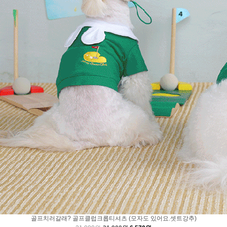
골프치러갈래? 골프클럽크롭티셔츠 (모자도 있어요.셋트강추)