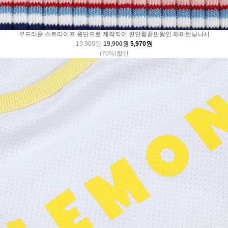
부드러운 스트라이프 원단으로 제작되어 편안함끝판왕인 해피런닝나시
19,900원
19,900원
5,970원
(70%)할인