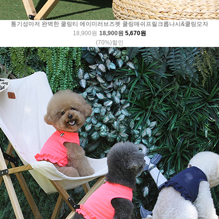
통기성마저 완벽한 쿨링티 에이미러브즈펫 쿨링매쉬프릴크롭나시&쿨링모자
18,900원
18,900원
5,670원
(70%)할인