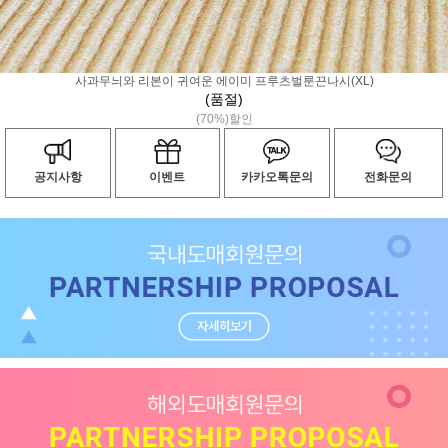
사과무늬와 리본이 귀여운 에이미 프루츠벌룬끈나시(XL)
(품절)
(70%)할인
공지사항
이벤트
카카오톡문의
전화문의