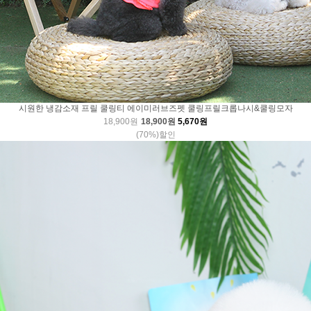
시원한 냉감소재 프릴 쿨링티 에이미러브즈펫 쿨링프릴크롭나시&쿨링모자
18,900원
18,900원
5,670원
(70%)할인