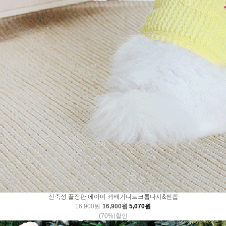
신축성 끝장판 에이미 꽈배기니트크롭나시&썬캡
16,900원
16,900원
5,070원
(70%)할인