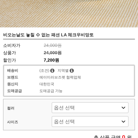
비오는날도 놓칠 수 없는 패션 LA 체크우비망토
소비자가
24,000원
상품가
24,000원
할인가
7,200
원
배송비
(조건)
지역별
브랜드
에이미러브즈펫 협력업체
원산지
대한민국
도매공급
도매공급 가능
컬러
사이즈
0
총 상품 금액
원