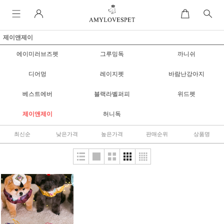
제이앤제이
에이미러브즈펫
그루밍독
까니쉬
디어멍
레이지펫
바람난강아지
베스트에버
블랙라벨퍼피
위드펫
제이앤제이
허니독
최신순
낮은가격
높은가격
판매순위
상품명